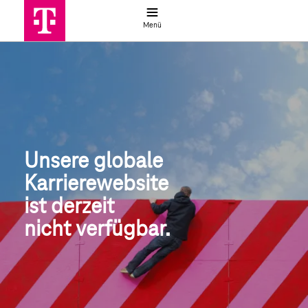
Jobsuche
Menü
Globale Jobsuche | Deutsche Telek
Unsere globale
Karrierewebsite
ist derzeit 
nicht verfügbar.