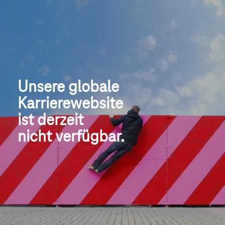
Unsere globale
Karrierewebsite
ist derzeit 
nicht verfügbar.