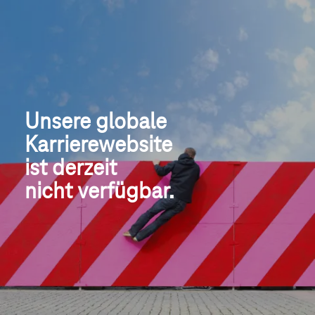
Unsere globale
Karrierewebsite
ist derzeit 
nicht verfügbar.