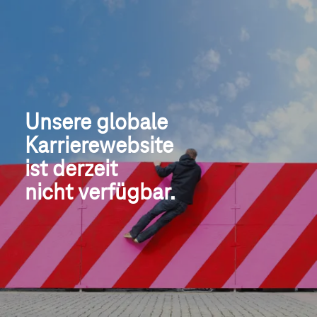
Unsere globale
Karrierewebsite
ist derzeit 
nicht verfügbar.