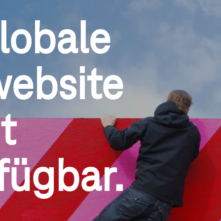
lobale
website
t 
fügbar.